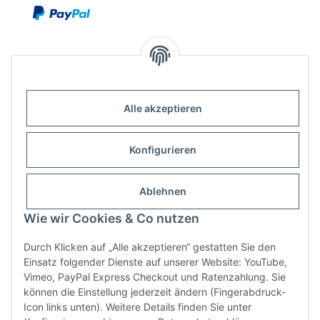
Alle akzeptieren
Kontakt
Outdoor-Consulting GmbH
Konfigurieren
Kreuzäcker 13/1
D-88214 Ravensburg
Ablehnen
Wie wir Cookies & Co nutzen
+49 (751) 65285530
info@klettershop.de
Durch Klicken auf „Alle akzeptieren“ gestatten Sie den
Einsatz folgender Dienste auf unserer Website: YouTube,
www.klettershop.de
Vimeo, PayPal Express Checkout und Ratenzahlung. Sie
können die Einstellung jederzeit ändern (Fingerabdruck-
Icon links unten). Weitere Details finden Sie unter