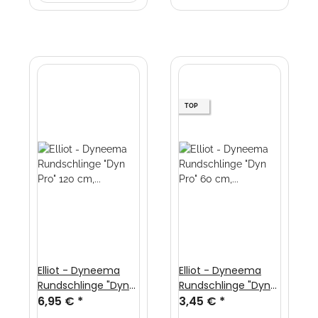
TOP
Elliot - Dyneema
Elliot - Dyneema
Rundschlinge "Dyn
Rundschlinge "Dyn
Pro" 120 cm, 13mm
6,95 €
*
Pro" 60 cm, 13mm
3,45 €
*