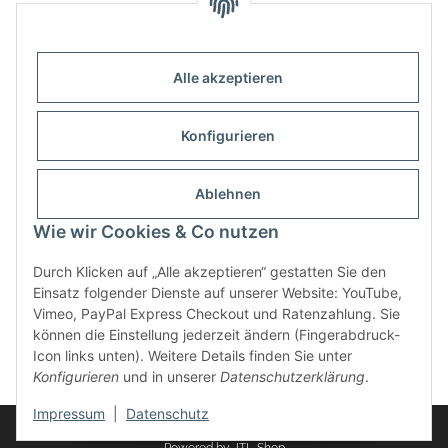
Alle akzeptieren
Kontakt
Outdoor-Consulting GmbH
Konfigurieren
Kreuzäcker 13/1
D-88214 Ravensburg
Ablehnen
Wie wir Cookies & Co nutzen
+49 (751) 65285530
info@klettershop.de
Durch Klicken auf „Alle akzeptieren“ gestatten Sie den
Einsatz folgender Dienste auf unserer Website: YouTube,
www.klettershop.de
Vimeo, PayPal Express Checkout und Ratenzahlung. Sie
können die Einstellung jederzeit ändern (Fingerabdruck-
Icon links unten). Weitere Details finden Sie unter
Konfigurieren
und in unserer
Datenschutzerklärung
.
* Alle Preise inkl. gesetzlicher USt.
Impressum
|
Datenschutz
© 2026
Powered by
JTL-Shop