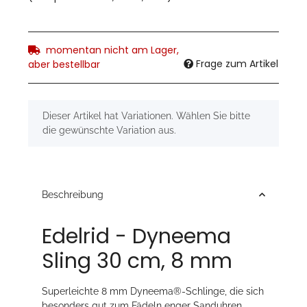
momentan nicht am Lager,
Frage zum Artikel
aber bestellbar
x
Dieser Artikel hat Variationen. Wählen Sie bitte
die gewünschte Variation aus.
Beschreibung
Edelrid - Dyneema
Sling 30 cm, 8 mm
Superleichte 8 mm Dyneema®-Schlinge, die sich
besonders gut zum Fädeln enger Sanduhren