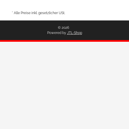
* Alle Preise inkl. gesetzlicher USt.
© 2026
Powered by
JTL-Shop