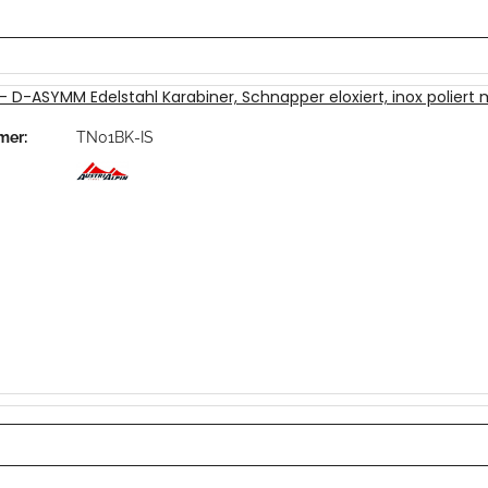
 - D-ASYMM Edelstahl Karabiner, Schnapper eloxiert, inox poliert m
mer:
TN01BK-IS