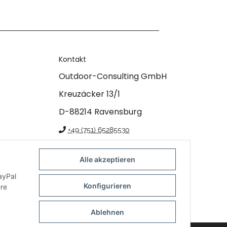
Kontakt
Outdoor-Consulting GmbH
Kreuzäcker 13/1
D-88214 Ravensburg
+49 (751) 65285530
info@klettershop.de
Alle akzeptieren
www.klettershop.de
ayPal
Konfigurieren
ere
Ablehnen