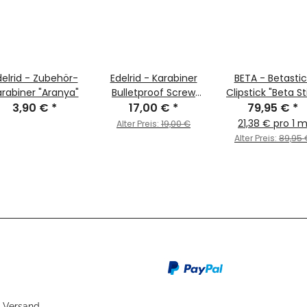
delrid - Zubehör-
Edelrid - Karabiner
BETA - Betastic
rabiner "Aranya"
Bulletproof Screw
Clipstick "Beta St
3,90 €
*
17,00 €
Eco
*
EVO Sport - Sup
79,95 €
*
Standard" 74 - 
21,38 € pro 1 
Alter Preis:
19,00 €
cm
Alter Preis:
89,95 
 Versand