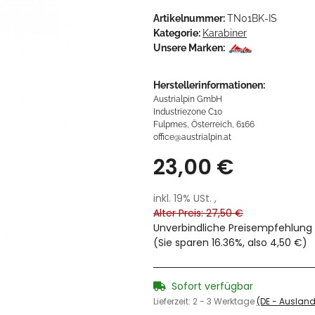
Artikelnummer:
TN01BK-IS
Kategorie:
Karabiner
Unsere Marken:
Herstellerinformationen:
Austrialpin GmbH
Industriezone C10
Fulpmes, Österreich, 6166
office@austrialpin.at
23,00 €
inkl. 19% USt. ,
Alter Preis: 27,50 €
Unverbindliche Preisempfehlung 
(Sie sparen
16.36%
, also
4,50 €
)
Sofort verfügbar
Lieferzeit:
2 - 3 Werktage
(DE - Auslan