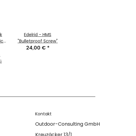
k
Edelrid - HMS
ick
"Bulletproof Screw"
er
24,00 €
*
374
m
€
Kontakt
Outdoor-Consulting GmbH
Kreuzäcker 13/1