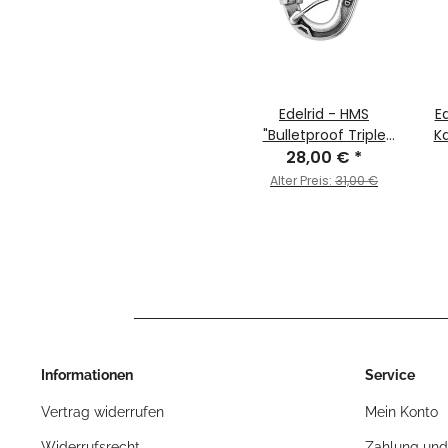
Edelrid - HMS
E
"Bulletproof Triple
Ka
28,00 €
FG Eco"
*
Alter Preis:
31,00 €
Informationen
Service
Vertrag widerrufen
Mein Konto
Widerrufsrecht
Zahlung und