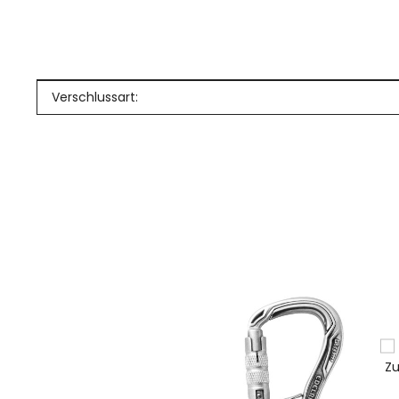
Produkteigenschaft
Wert
Verschlussart: