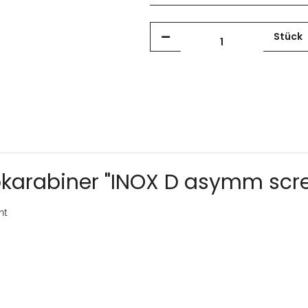
Stück
bkarabiner "INOX D asymm screw
nt