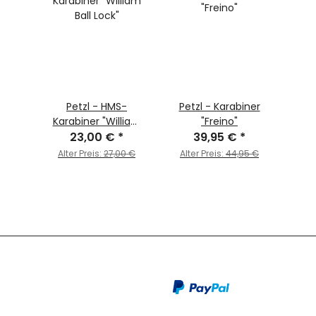
Petzl - HMS-
Petzl - Karabiner
Karabiner "William
"Freino"
23,00 €
Ball Lock"
*
39,95 €
*
Alter Preis:
27,00 €
Alter Preis:
44,95 €