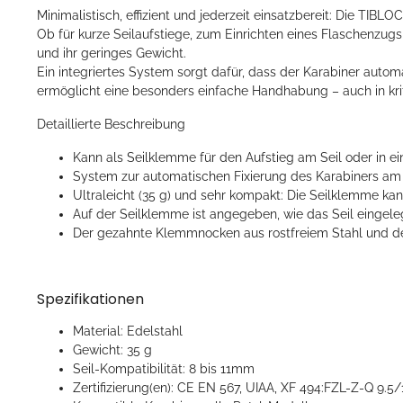
Minimalistisch, effizient und jederzeit einsatzbereit: Die TIB
Ob für kurze Seilaufstiege, zum Einrichten eines Flaschenzugs
und ihr geringes Gewicht.
Ein integriertes System sorgt dafür, dass der Karabiner automa
ermöglicht eine besonders einfache Handhabung – auch in k
Detaillierte Beschreibung
Kann als Seilklemme für den Aufstieg am Seil oder in e
System zur automatischen Fixierung des Karabiners am Se
Ultraleicht (35 g) und sehr kompakt: Die Seilklemme k
Auf der Seilklemme ist angegeben, wie das Seil eingel
Der gezahnte Klemmnocken aus rostfreiem Stahl und der 
Spezifikationen
Material: Edelstahl
Gewicht: 35 g
Seil-Kompatibilität: 8 bis 11mm
Zertifizierung(en): CE EN 567, UIAA, XF 494:FZL-Z-Q 9.5/