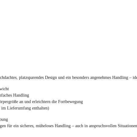
htes, platzsparendes Design und ein besonders angenehmes Handling – ideal
wicht
nfaches Handling
örpergröße an und erleichtern die Fortbewegung
t im Lieferumfang enthalten)
abung
 für ein sicheres, müheloses Handling – auch in anspruchsvollen Situationen