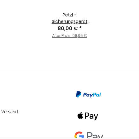
Petzl -
Sicherungsgerät
80,00 €
GRIGRI®
*
Alter Preis:
99,95 €
 Versand