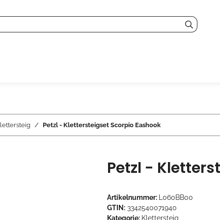
lettersteig
Petzl - Klettersteigset Scorpio Eashook
Petzl - Kletter
Artikelnummer:
L060BB00
GTIN:
3342540071940
Kategorie:
Klettersteig