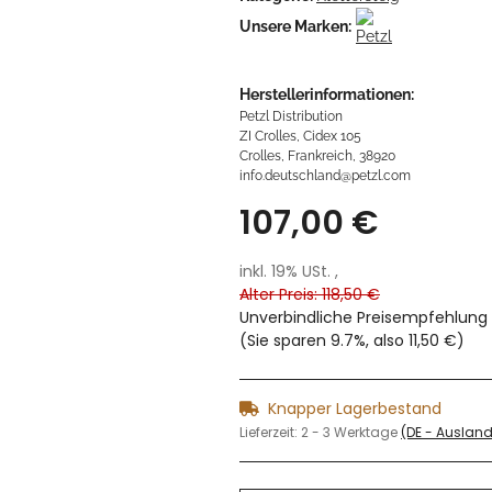
Unsere Marken:
Herstellerinformationen:
Petzl Distribution
ZI Crolles, Cidex 105
Crolles, Frankreich, 38920
info.deutschland@petzl.com
107,00 €
inkl. 19% USt. ,
Alter Preis: 118,50 €
Unverbindliche Preisempfehlung 
(Sie sparen
9.7%
, also
11,50 €
)
Knapper Lagerbestand
Lieferzeit:
2 - 3 Werktage
(DE - Auslan