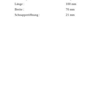
Länge :
100 mm
Breite :
70 mm
Schnapperöffnung :
21 mm