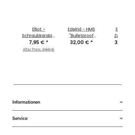
d -
Elliot -
Edelrid - HMS
Edelrid -
sgerät
Schraubkarabiner
"Bulletproof
Zubehör-
L II"
 €
*
"Edison screw"
7,95 €
*
32,00 €
Triple FG"
*
Karabiner
3,25 €
*
icemint
"Micro 3"
Alter Preis:
9,50 €
Informationen
Service