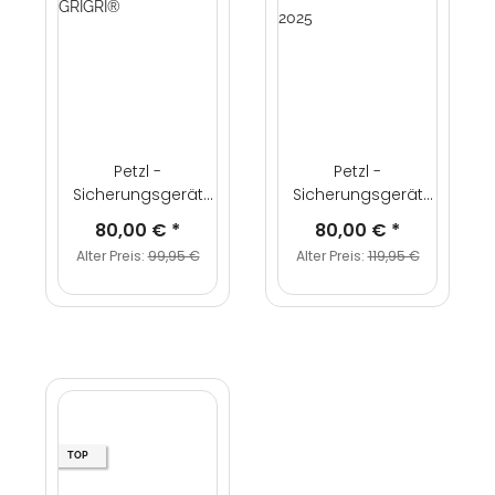
Petzl -
Petzl -
Sicherungsgerät
Sicherungsgerät
GRIGRI®
GRIGRI® + Modell
80,00 €
*
80,00 €
*
2025
Alter Preis:
99,95 €
Alter Preis:
119,95 €
TOP