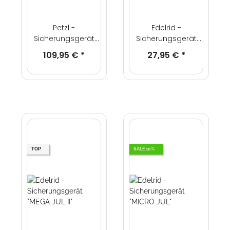
Petzl -
Edelrid -
Sicherungsgerät
Sicherungsgerät
GRIGRI® + Modell
"JUL²"
109,95 €
*
27,95 €
*
2026
TOP
SALE 10%