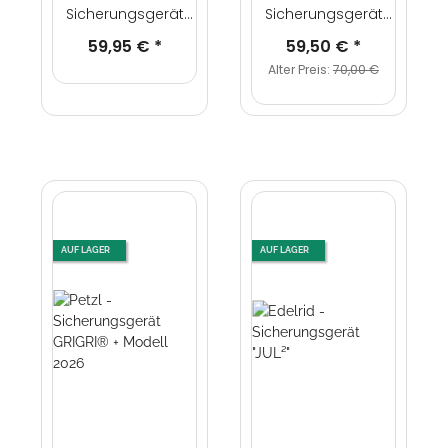
Sicherungsgerät
Sicherungsgerät
Set "Jul² Belay Kit"
Set "Mega Jul Belay
59,95 €
*
59,50 €
*
Bruce Steel Triple
Kit" Bulletproof
Alter Preis:
70,00 €
Screw
AUF LAGER
AUF LAGER