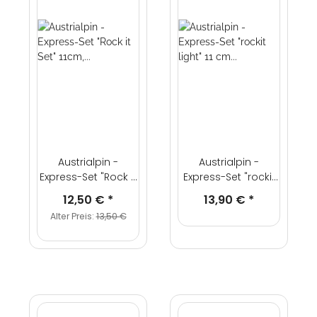
Austrialpin -
Austrialpin -
Express-Set "Rock it
Express-Set "rockit
Set" 11cm, poliert,
light" 11 cm poliert,
12,50 €
*
13,90 €
*
weiße Polyamid
Alu Drahtbügel
Alter Preis:
13,50 €
Schlinge