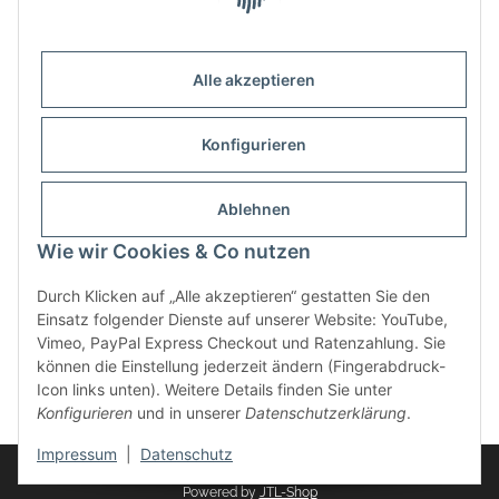
Alle akzeptieren
Kontakt
Outdoor-Consulting GmbH
Konfigurieren
Kreuzäcker 13/1
D-88214 Ravensburg
Ablehnen
Wie wir Cookies & Co nutzen
+49 (751) 65285530
info@klettershop.de
Durch Klicken auf „Alle akzeptieren“ gestatten Sie den
Einsatz folgender Dienste auf unserer Website: YouTube,
www.klettershop.de
Vimeo, PayPal Express Checkout und Ratenzahlung. Sie
können die Einstellung jederzeit ändern (Fingerabdruck-
Icon links unten). Weitere Details finden Sie unter
Konfigurieren
und in unserer
Datenschutzerklärung
.
* Alle Preise inkl. gesetzlicher USt.
Impressum
|
Datenschutz
© 2026
Powered by
JTL-Shop