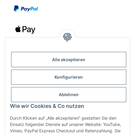
Alle akzeptieren
Kontakt
Outdoor-Consulting GmbH
Konfigurieren
Kreuzäcker 13/1
D-88214 Ravensburg
Ablehnen
Wie wir Cookies & Co nutzen
+49 (751) 65285530
info@klettershop.de
Durch Klicken auf „Alle akzeptieren“ gestatten Sie den
Einsatz folgender Dienste auf unserer Website: YouTube,
www.klettershop.de
Vimeo, PayPal Express Checkout und Ratenzahlung. Sie