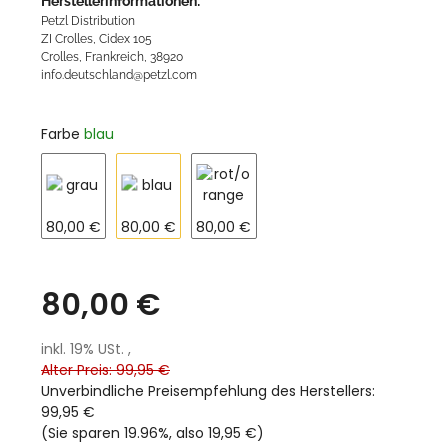
Herstellerinformationen:
Petzl Distribution
ZI Crolles, Cidex 105
Crolles, Frankreich, 38920
info.deutschland@petzl.com
Farbe
blau
grau
blau
rot/orange
80,00 €
80,00 €
80,00 €
80,00 €
inkl. 19% USt. ,
Alter Preis: 99,95 €
Unverbindliche Preisempfehlung des Herstellers
:
99,95 €
(Sie sparen
19.96%
, also
19,95 €
)