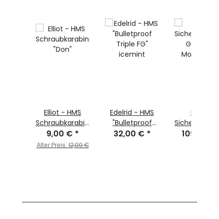
nschlagmutter/
Elliot - HMS
Edelrid - HMS
Petzl -
bmutter
Schraubkarabiner
"Bulletproof
Sicherungsg
 €
ahl
*
9,00 €
"Don"
*
32,00 €
Triple FG"
*
109,95 €
GRIGRI® +
kt
icemint
Modell 202
Alter Preis:
12,00 €