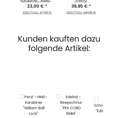
Karabiner "William
"Freino"
23,00 €
Ball Lock"
*
39,95 €
*
Alter Preis:
27,00 €
Alter Preis:
44,95 €
Kunden kauften dazu
folgende Artikel: