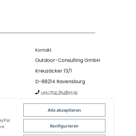
140 mm
Kontakt
Outdoor-Consulting GmbH
Kreuzäcker 13/1
D-88214 Ravensburg
+49 (751) 65285530
info@klettershop.de
Alle akzeptieren
www.klettershop.de
ayPal
Konfigurieren
ere