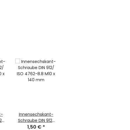
t-
Innensechskant-
2/
Schraube DIN 912/
ISO 4762-8.8 M10 x
1,50 €
*