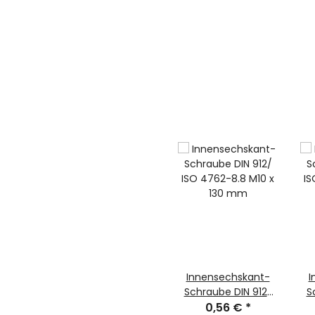
Innensechskant-
I
Schraube DIN 912/
S
ISO 4762-8.8 M10 x
0,56 €
*
ISO