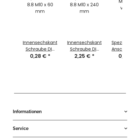
hskant-
Innensechskant-
Innensechskant-
Spezialeinsc
e DIN
Schraube DIN
Schraube DIN
Anschraubm
 4762-
 €
*
912/ ISO 4762-
0,28 €
*
912/ ISO 4762-
2,25 €
*
0,34 €
M10 Stahl
*
8.8 M10 x 60
8.8 M10 x 240
verzinkt
m
mm
mm
Informationen
Service