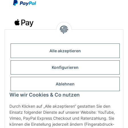
Alle akzeptieren
Kontakt
Outdoor-Consulting GmbH
Konfigurieren
Kreuzäcker 13/1
D-88214 Ravensburg
Ablehnen
Wie wir Cookies & Co nutzen
+49 (751) 65285530
info@klettershop.de
Durch Klicken auf „Alle akzeptieren“ gestatten Sie den
Einsatz folgender Dienste auf unserer Website: YouTube,
www.klettershop.de
Vimeo, PayPal Express Checkout und Ratenzahlung. Sie
können die Einstellung jederzeit ändern (Fingerabdruck-