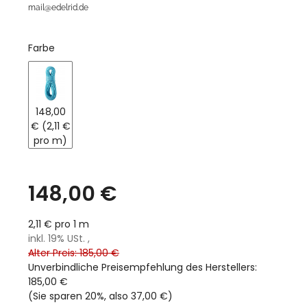
mail@edelrid.de
Farbe
blue
148,00
€ (2,11 €
pro m)
148,00 €
2,11 € pro 1 m
inkl. 19% USt. ,
Alter Preis: 185,00 €
Unverbindliche Preisempfehlung des Herstellers
:
185,00 €
(Sie sparen
20%
, also
37,00 €
)