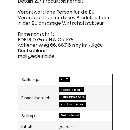
Details zur Produktsicherheit
Verantwortliche Person für die EU
Verantwortlich für dieses Produkt ist der
in der EU ansässige Wirtschaftsakteur:
Firmenanschrift:
EDELRID GmbH & Co. KG
Achener Weg 66, 88316 Isny im Allgäu
Deutschland
mail@edelrid.de
Seillänge:
Produkteigenschaft
Wert
70 m
Alpinklettern
Hallenklettern
Einsatzbereich:
Klettergarten
Seiltyp:
Einfachseil
Inhalt:
70,00 m