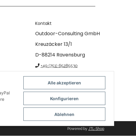
Kontakt
Outdoor-Consulting GmbH
Kreuzäcker 13/1
D-88214 Ravensburg
+49 (751) 65285530
info@klettershop.de
Alle akzeptieren
www.klettershop.de
ayPal
Konfigurieren
ere
Ablehnen
Powered by
JTL-Shop