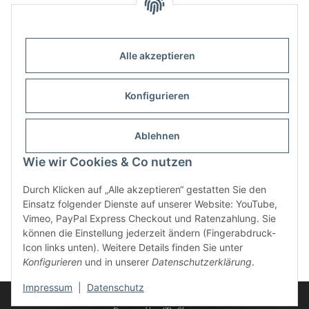
Alle akzeptieren
Kontakt
Outdoor-Consulting GmbH
Konfigurieren
Kreuzäcker 13/1
D-88214 Ravensburg
Ablehnen
Wie wir Cookies & Co nutzen
+49 (751) 65285530
info@klettershop.de
Durch Klicken auf „Alle akzeptieren“ gestatten Sie den
Einsatz folgender Dienste auf unserer Website: YouTube,
www.klettershop.de
Vimeo, PayPal Express Checkout und Ratenzahlung. Sie
können die Einstellung jederzeit ändern (Fingerabdruck-
Icon links unten). Weitere Details finden Sie unter
Konfigurieren
und in unserer
Datenschutzerklärung
.
* Alle Preise inkl. gesetzlicher USt.
Impressum
|
Datenschutz
© 2026