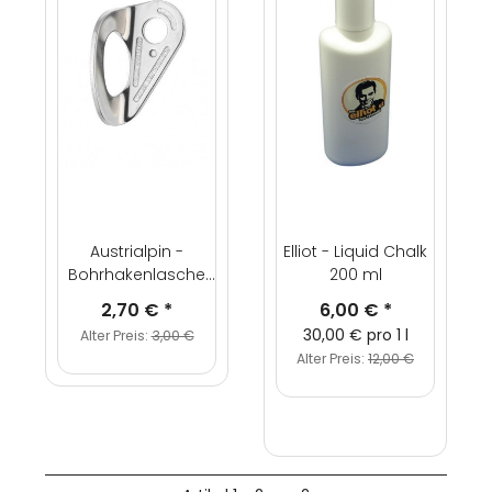
Austrialpin -
Elliot - Liquid Chalk
Bohrhakenlasche
200 ml
"Edelstahl 10mm |
2,70 €
*
6,00 €
*
A4 | 316L" M10
30,00 € pro 1 l
Alter Preis:
3,00 €
Alter Preis:
12,00 €