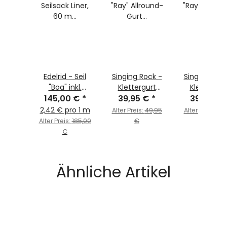
d -
Edelrid - Seil
Singing Rock -
Singing Rock
helm
"Boa" inkl.
Klettergurt
Klettergur
 spray
 €
*
Seilsack Liner,
145,00 €
*
"Ray" Allround-
39,95 €
*
"Ray" Allrou
39,95 €
60 m / 9,8 mm,
Gurt für
Gurt für
2,42 € pro 1 m
:
60,00
Alter Preis:
49,95
Alter Preis:
49,
blue
Anfänger,
Anfänger,
Alter Preis:
185,00
€
€
Kletterhallen
Kletterhall
€
und Outdoor-
und Outdoo
Zentren
Zentren
Ähnliche Artikel