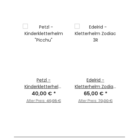
Petzl -
Edelrid -
Kinderkletterhelm
Kletterhelm Zodiac
40,00 €
"Picchu"
*
65,00 €
3R
*
Alter Preis:
49,95 €
Alter Preis:
70,00 €